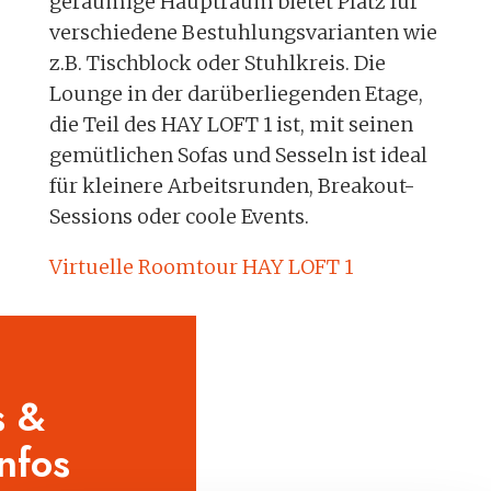
geräumige Hauptraum bietet Platz für
verschiedene Bestuhlungsvarianten wie
z.B. Tischblock oder Stuhlkreis. Die
Lounge in der darüberliegenden Etage,
die Teil des HAY LOFT 1 ist, mit seinen
gemütlichen Sofas und Sesseln ist ideal
für kleinere Arbeitsrunden, Breakout-
Sessions oder coole Events.
Virtuelle Roomtour HAY LOFT 1
s &
nfos