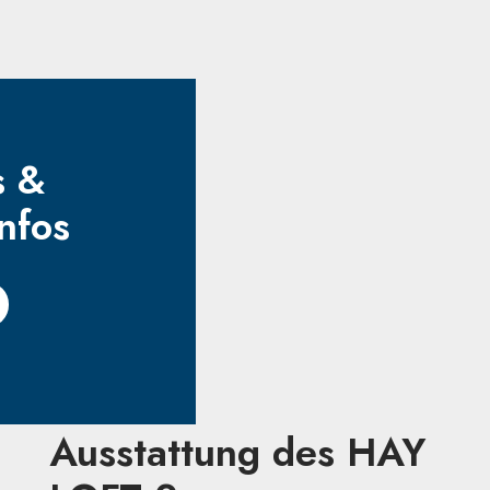
s &
nfos
Ausstattung des HAY