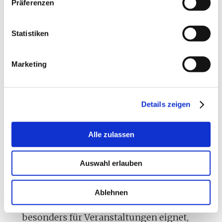
Präferenzen
Statistiken
Marketing
Für welche
Veranstaltungen
Details zeigen
eignet sich das HAY
Alle zulassen
LOFT 1?
Auswahl erlauben
Das HAY LOFT 1 ist ein
großzügiger
Ablehnen
Seminarraum
in Hamburg, der sich
besonders für Veranstaltungen eignet,