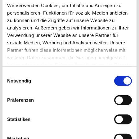
Wir verwenden Cookies, um Inhalte und Anzeigen zu
a) Diese Website nutzt folgende Arten von
personalisieren, Funktionen für soziale Medien anbieten
zu können und die Zugriffe auf unsere Website zu
Cookies, deren Umfang und Funktionsweise im
analysieren. Außerdem geben wir Informationen zu Ihrer
Folgenden erläutert werden:
Verwendung unserer Website an unsere Partner für
soziale Medien, Werbung und Analysen weiter. Unsere
– Transiente Cookies (dazu b)
Partner führen diese Informationen möglicherweise mit
weiteren Daten zusammen, die Sie ihnen bereitgestellt
– Persistente Cookies (dazu c).
haben oder die sie im Rahmen Ihrer Nutzung der Dienste
b) Transiente Cookies werden automatisiert
gesammelt haben.
Einwilligungsauswahl
gelöscht, wenn Sie den Browser schließen. Dazu
Notwendig
zählen insbesondere die Session-Cookies. Diese
speichern eine sogenannte Session-ID, mit
Präferenzen
welcher sich verschiedene Anfragen Ihres
Browsers der gemeinsamen Sitzung zuordnen
Statistiken
lassen. Dadurch kann Ihr Rechner wiedererkannt
werden, wenn Sie auf unsere Website
Marketing