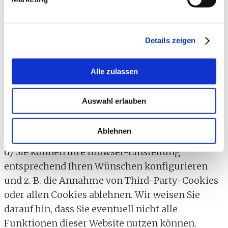
zurückkehren. Die Session-Cookies werden
gelöscht, wenn Sie sich ausloggen oder den
Browser schließen.
Details zeigen
c) Persistente Cookies werden automatisiert
nach einer vorgegebenen Dauer gelöscht, die
Alle zulassen
sich je nach Cookie unterscheiden kann. Sie
können die Cookies in den
Auswahl erlauben
Sicherheitseinstellungen Ihres Browsers
jederzeit löschen.
Ablehnen
d) Sie können Ihre Browser-Einstellung
entsprechend Ihren Wünschen konfigurieren
und z. B. die Annahme von Third-Party-Cookies
oder allen Cookies ablehnen. Wir weisen Sie
darauf hin, dass Sie eventuell nicht alle
Funktionen dieser Website nutzen können.